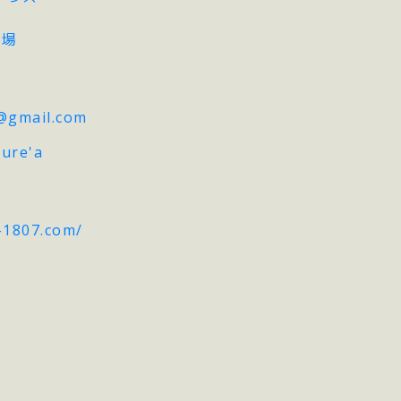
広場
@gmail.com
ure'a
-1807.com/