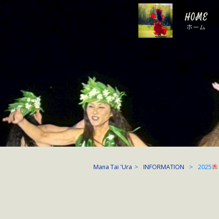
HOME
ホーム
Mana Tai 'Ura
>
INFORMATION
>
2025