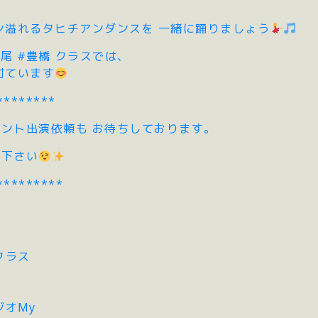
ン溢れるタヒチアンダンスを 一緒に踊りましょう
西尾 #豊橋 クラスでは、
付ています
********
ント出演依頼も お待ちしております。
せ下さい
*********
子クラス
ジオMy