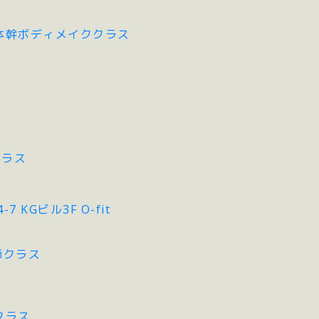
チ&体幹ボディメイククラス
クラス
 KGビル3F O-fit
講師クラス
子クラス