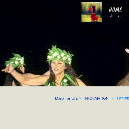
HOME
ホーム
Mana Tai 'Ura
>
INFORMATION
>
無料体