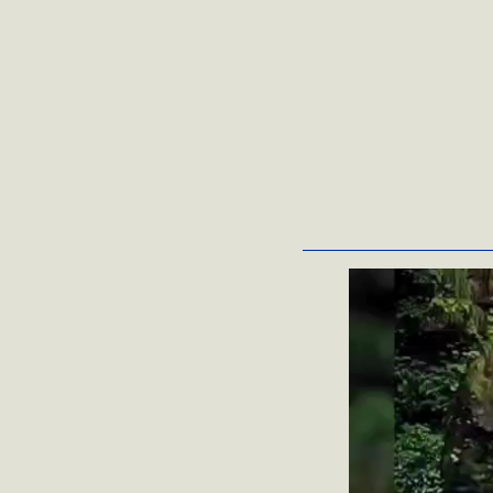
動
画
プ
レ
ー
ヤ
ー