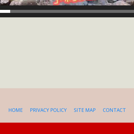
k
r
e
共
有
HOME
PRIVACY POLICY
SITE MAP
CONTACT