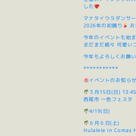
した
マナタイウラダンサー
2026年の初踊り
お
今年のイベントも始
まだまだ続々 可愛い
今年もよろしくお願
***********
イベントのお知ら
３月15日(日) 13:4
西尾市 一色フェスタ
4/19(日)
６月６日(土)
Hulalele in Comas 