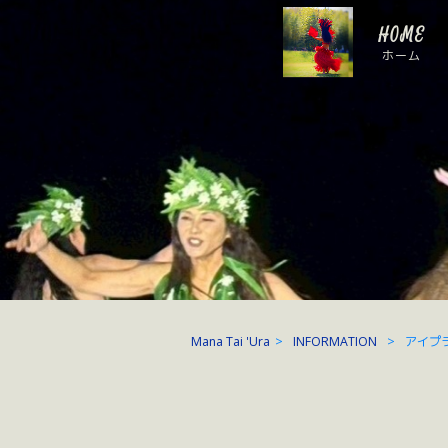
HOME
ホーム
Mana Tai 'Ura
>
INFORMATION
>
アイプ