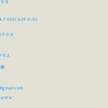
クラス
 KGビル3F O-fit
講師クラス
子クラス
広場
@gmail.com
ure'a