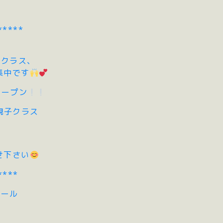
*****
ズクラス、
集中です
オープン
&親子クラス
せ下さい
****
クール